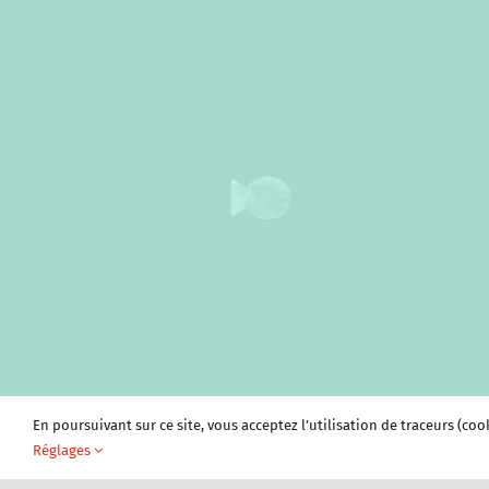
En poursuivant sur ce site, vous acceptez l’utilisation de traceurs (coo
Réglages
Plan du site
Vivre à Sablons
Tourism