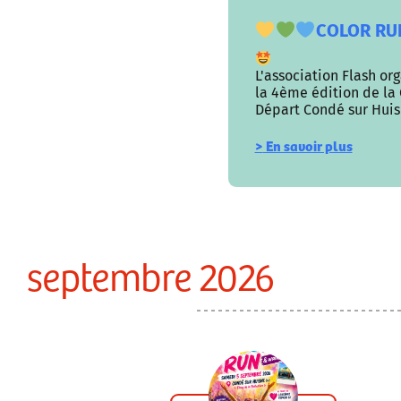
COLOR RU
L'association Flash or
la 4ème édition de la
Départ Condé sur Huisn
>
En savoir plus
septembre 2026