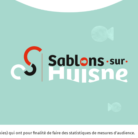
kies) qui ont pour finalité de faire des statistiques de mesures d’audience.