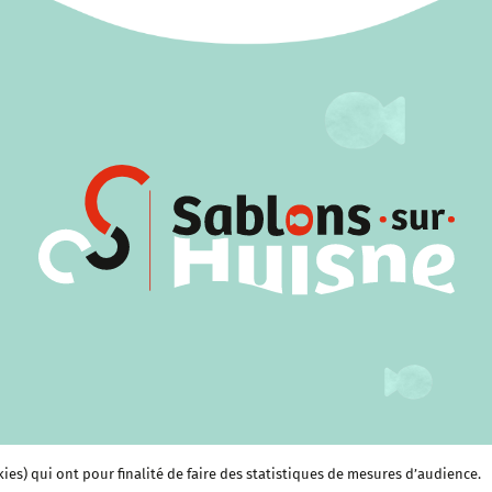
kies) qui ont pour finalité de faire des statistiques de mesures d’audience.