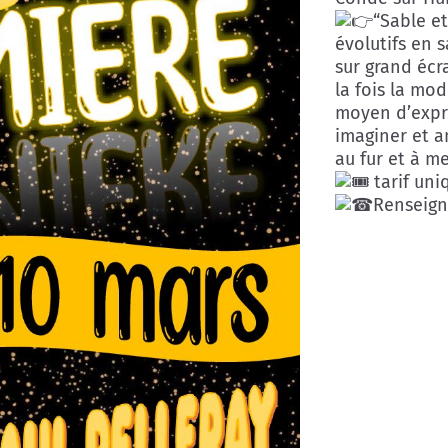
“Sable et
évolutifs en 
sur grand écr
la fois la mo
moyen d’expre
imaginer et a
au fur et à m
tarif uniq
Renseign