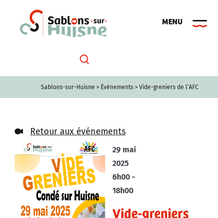
Passer
au
contenu
Sablons-sur-Huisne
>
Évènements
>
Vide-greniers de l’AFC
Retour aux événements
29 mai
2025
6h00 -
18h00
Vide-greniers