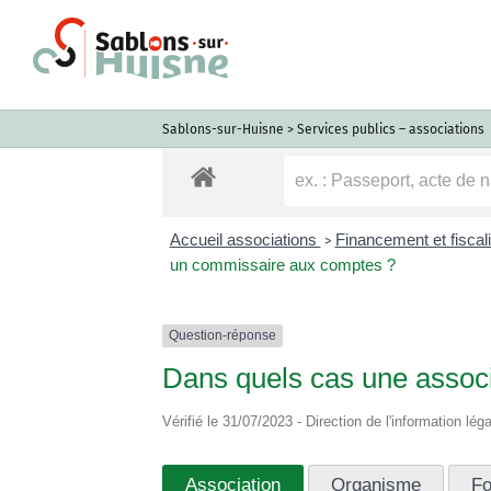
Passer
au
contenu
Sablons-sur-Huisne
>
Services publics – associations
Accueil associations
Financement et fiscal
>
un commissaire aux comptes ?
Question-réponse
Dans quels cas une associ
Vérifié le 31/07/2023 - Direction de l'information lég
Association
Organisme
Fo