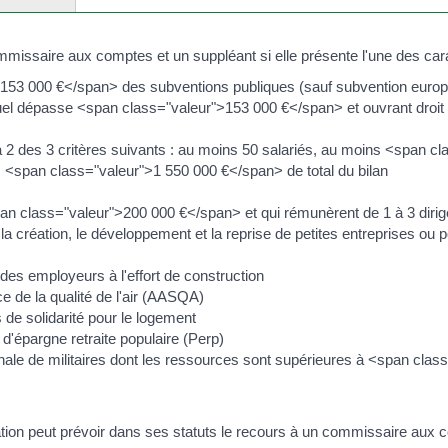
issaire aux comptes et un suppléant si elle présente l'une des cara
">153 000 €</span> des subventions publiques (sauf subvention euro
uel dépasse <span class="valeur">153 000 €</span> et ouvrant droit 
à 2 des 3 critères suivants : au moins 50 salariés, au moins <span 
ns <span class="valeur">1 550 000 €</span> de total du bilan
n class="valeur">200 000 €</span> et qui rémunèrent de 1 à 3 dirig
la création, le développement et la reprise de petites entreprises ou po
n des employeurs à l'effort de construction
e de la qualité de l'air (AASQA)
 de solidarité pour le logement
 d'épargne retraite populaire (Perp)
onale de militaires dont les ressources sont supérieures à <span cl
iation peut prévoir dans ses statuts le recours à un commissaire aux 