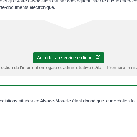
gne et que votre association est par conséquent inscrite aux téléserv
rte-documents électronique.
Accéder au service en ligne
rection de l'information légale et administrative (Dila) - Première minis
iations situées en Alsace-Moselle étant donné que leur création fait l