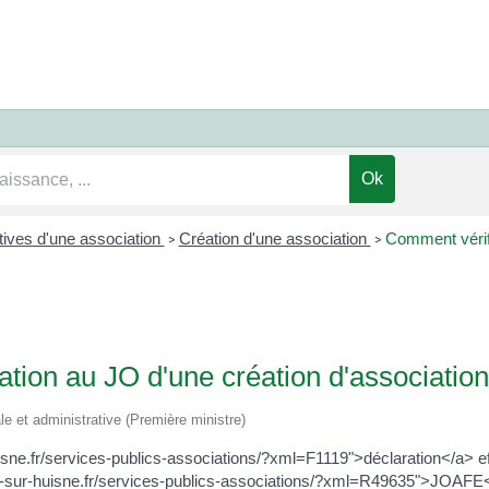
tives d'une association
Création d'une association
Comment vérifi
>
>
ation au JO d'une création d'association
ale et administrative (Première ministre)
uisne.fr/services-publics-associations/?xml=F1119">déclaration</a> e
lons-sur-huisne.fr/services-publics-associations/?xml=R49635">JOAF