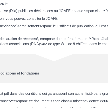
span>
istrative (Dila) publie les déclarations au JOAFE chaque <span clas
ion, vous pouvez consulter le JOAFE.
vidence">gratuitement</span> le justificatif de publication, qui es
 déclaration de récépissé, composé du numéro du <a href="https://sab
l des associations (RNA)</a> de type W + de 9 chiffres, dans le c
ociations et fondations
at pdf dans des conditions qui garantissent son authenticité par signa
nserver</span> ce document <span class="miseenevidence">durant t