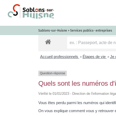
Passer
au
contenu
Sablons-sur-Huisne
>
Services publics- entreprises
Accueil professionnels
Étapes de vie
Je 
>
>
Question-réponse
Quels sont les numéros d'i
Vérifié le 01/01/2023 - Direction de l'information lég
Vous êtes perdu parmi les numéros qui identifi
On vous explique comment vous y retrouver