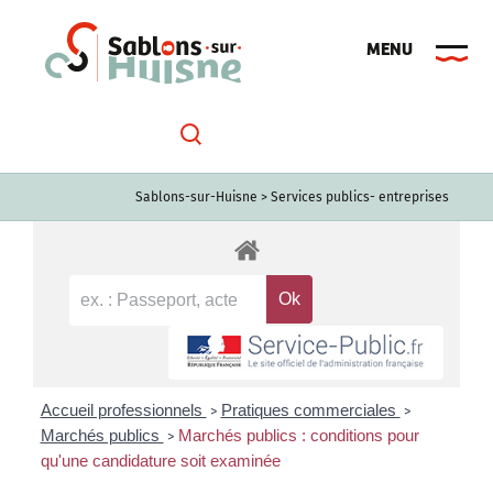
Passer
au
contenu
Sablons-sur-Huisne
>
Services publics- entreprises
Accueil professionnels
Pratiques commerciales
>
>
Marchés publics
Marchés publics : conditions pour
>
qu'une candidature soit examinée