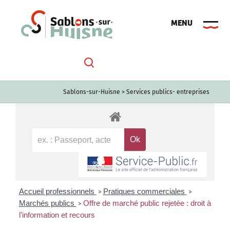
Passer
au
contenu
Sablons-sur-Huisne
>
Services publics- entreprises
Accueil professionnels
Pratiques commerciales
>
>
Marchés publics
Offre de marché public rejetée : droit à
>
l'information et recours