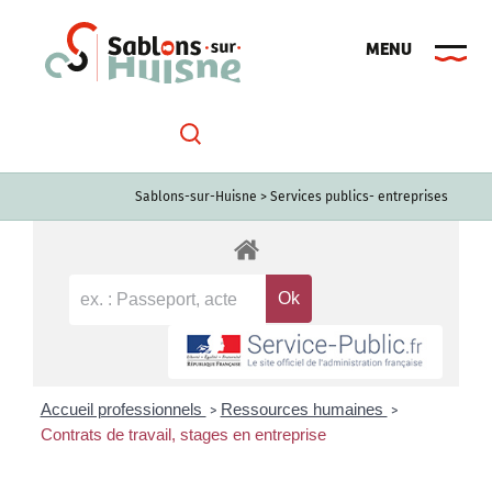
Passer
au
contenu
Sablons-sur-Huisne
>
Services publics- entreprises
Accueil professionnels
Ressources humaines
>
>
Contrats de travail, stages en entreprise