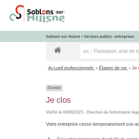
Passer
au
contenu
Sablons-sur-Huisne
>
Services publics- entreprises
Accueil professionnels
Étapes de vie
Je 
>
>
Dossier
Je clos
Vérifié le 03/08/2023 - Direction de l'information lég
Votre entreprise cesse temporairement son ac