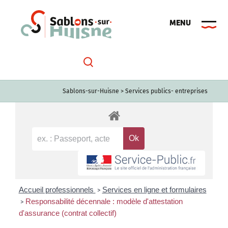
Passer
au
contenu
Sablons-sur-Huisne
>
Services publics- entreprises
Accueil professionnels
Services en ligne et formulaires
>
Responsabilité décennale : modèle d'attestation
>
d'assurance (contrat collectif)