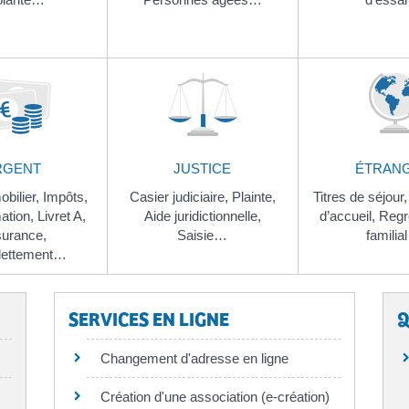
RGENT
JUSTICE
ÉTRAN
obilier,
Impôts,
Casier judiciaire,
Plainte,
Titres de séjour
tion,
Livret A,
Aide juridictionnelle,
d’accueil,
Regr
urance,
Saisie…
familia
dettement…
SERVICES EN LIGNE
Q
Changement d'adresse en ligne
Création d'une association (e-création)