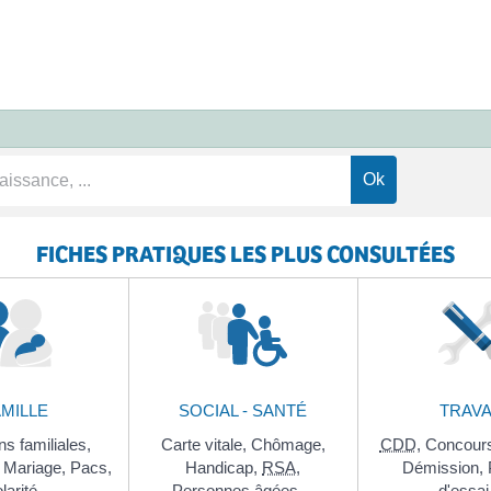
FICHES PRATIQUES LES PLUS CONSULTÉES
AMILLE
SOCIAL - SANTÉ
TRAVA
ns familiales,
Carte vitale,
Chômage,
CDD
,
Concour
,
Mariage,
Pacs,
Handicap,
RSA
,
Démission,
larité…
Personnes âgées…
d'essa