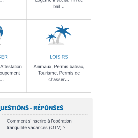
bail…
GER
LOISIRS
,
Attestation
Animaux,
Permis bateau,
oupement
Tourisme,
Permis de
l…
chasser…
UESTIONS - RÉPONSES
Comment s'inscrire à l'opération
tranquillité vacances (OTV) ?