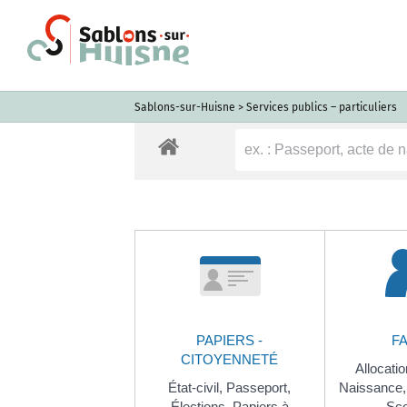
Passer
au
contenu
Sablons-sur-Huisne
>
Services publics – particuliers
PAPIERS -
F
CITOYENNETÉ
Allocatio
État-civil,
Passeport,
Naissance
Élections,
Papiers à
Sco