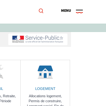
IL
LOGEMENT
s,
Retraite,
Allocations logement,
Période
Permis de construire,
i…
Logement social,
Fin de