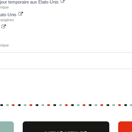
jour temporaire aux États-Unis
érique
États-Unis
trangères
s
érique