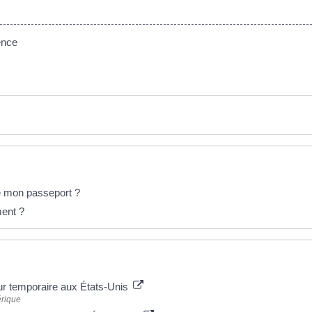
ence
e mon passeport ?
ment ?
ur temporaire aux États-Unis
érique