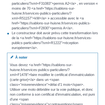
particuliers/?xml=F31083">permis A2</a> , en version «
moins de 70 <a href="https://sablons-sur-
huisne.fr/services-publics-particuliers/?
xml=R51157">kW</a> » accessible avec le <a
href="https://sablons-sur-huisne.fr/services-publics-
particuliers/?xml=F2830">permis A</a>.
Le constructeur doit avoir prévu cette transformation lors
de la <a href="https://sablons-sur-huisne.fr/services-
publics-particuliers/?xml=R1222">réception
européenne</a>.
À noter
Vous devez <a href="https://sablons-sur-
huisne.fr/services-publics-particuliers/?
xml=F1478">faire modifier le certificat d'immatriculation
(carte grise)</a> dans un <span
class="miseenevidence">délai d'1 mois</span>.
Utiliser une moto débridée sur la voie publique, et donc
non conforme à son certificat d’immatriculation, est puni
d’une <span
class="miseenevidence">contravention</span>