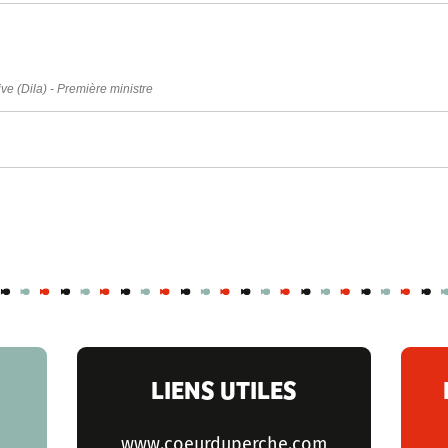
ive (Dila) - Première ministre
LIENS UTILES
www.coeurduperche.com