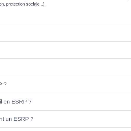
, protection sociale...).
P ?
il en ESRP ?
rant un ESRP ?