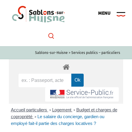
Passer
au
contenu
Sablons-sur-Huisne
>
Services publics – particuliers
Accueil particuliers
Logement
Budget et charges de
>
>
copropriété
Le salaire du concierge, gardien ou
>
employé fait-il partie des charges locatives ?