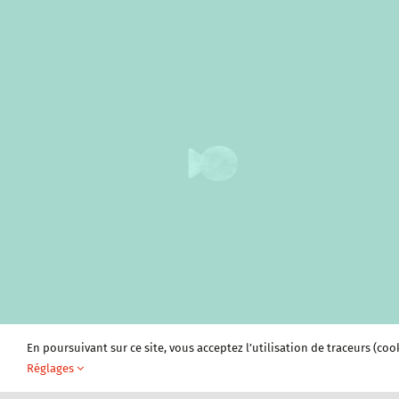
En poursuivant sur ce site, vous acceptez l’utilisation de traceurs (coo
Réglages
Plan du site
Vivre à Sablons
Tourism