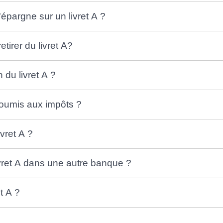
épargne sur un livret A ?
etirer du livret A?
 du livret A ?
 soumis aux impôts ?
ivret A ?
livret A dans une autre banque ?
et A ?