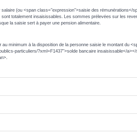
e sur salaire (ou <span class="expression">saisie des rémunérations</s
s sont totalement insaisissables. Les sommes prélevées sur les reven
que la saisie sert à payer une pension alimentaire.
sser au minimum à la disposition de la personne saisie le montant du
s-publics-particuliers/?xml=F1437">solde bancaire insaisissable</a>
an>.