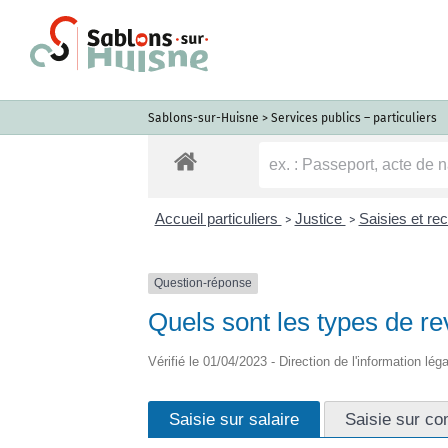
Passer
au
contenu
Sablons-sur-Huisne
>
Services publics – particuliers
Accueil particuliers
Justice
Saisies et r
>
>
Question-réponse
Quels sont les types de re
Vérifié le 01/04/2023 - Direction de l'information lég
Saisie sur salaire
Saisie sur co