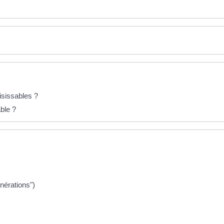
aisissables ?
able ?
nérations")