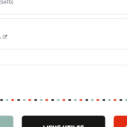
r (SATD)
s