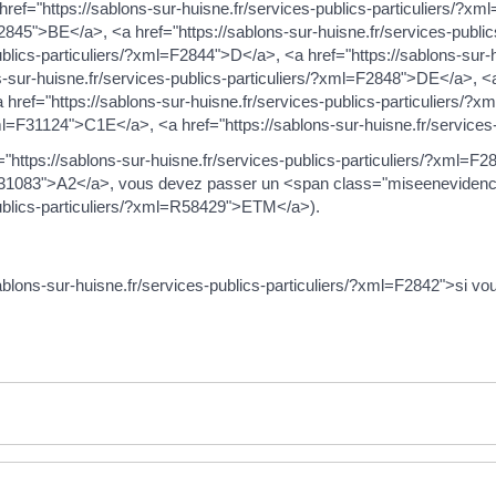
ref="https://sablons-sur-huisne.fr/services-publics-particuliers/?xm
F2845">BE</a>, <a href="https://sablons-sur-huisne.fr/services-publ
ublics-particuliers/?xml=F2844">D</a>, <a href="https://sablons-sur-hu
sur-huisne.fr/services-publics-particuliers/?xml=F2848">DE</a>, <a 
href="https://sablons-sur-huisne.fr/services-publics-particuliers/?x
?xml=F31124">C1E</a>, <a href="https://sablons-sur-huisne.fr/servic
"https://sablons-sur-huisne.fr/services-publics-particuliers/?xml=F2
ml=F31083">A2</a>, vous devez passer un <span class="miseeneviden
-publics-particuliers/?xml=R58429">ETM</a>).
/sablons-sur-huisne.fr/services-publics-particuliers/?xml=F2842">si v