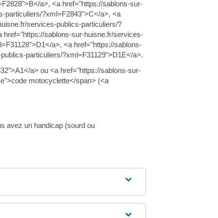
l=F2828">B</a>, <a href="https://sablons-sur-
ics-particuliers/?xml=F2843">C</a>, <a
isne.fr/services-publics-particuliers/?
href="https://sablons-sur-huisne.fr/services-
ml=F31128">D1</a>, <a href="https://sablons-
es-publics-particuliers/?xml=F31129">D1E</a>.
832">A1</a> ou <a href="https://sablons-sur-
ce">code motocyclette</span> (<a
ous avez un handicap (sourd ou