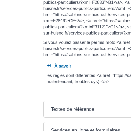
publics-particuliers/?xml=F2833">B1</a>, <a h
huisne.fr/services-publics-particuliers/?xml=
href="https://sablons-sur-huisne.fr/services-p
xml=F2846">CE</a>, <a href="https://sablons-
publics-particuliers/?xml=F31121">C1</a>, <a 
sur-huisne.fr/services-publics-particuliers/
Si vous voulez passer le permis moto <a href=
huisne.fr/services-publics-particuliers/?x
href="https://sablons-sur-huisne.fr/services
À savoir
les règles sont différentes <a href="https:/
malentendant, troubles dys).</a>
Textes de référence
Services en ligne et formulaires