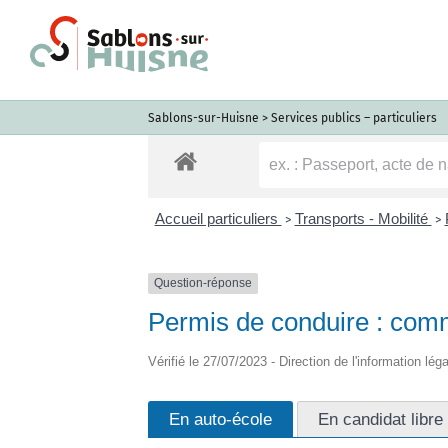
Passer
au
contenu
Sablons-sur-Huisne
>
Services publics – particuliers
Accueil particuliers
Transports - Mobilité
>
>
Question-réponse
Permis de conduire : com
Vérifié le 27/07/2023 - Direction de l'information lég
En auto-école
En candidat libre