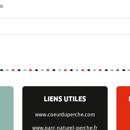
li
LIENS UTILES
www.coeurduperche.com
www.parc-naturel-perche.fr