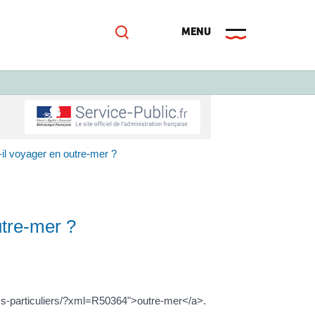
il voyager en outre-mer ?
utre-mer ?
blics-particuliers/?xml=R50364">outre-mer</a>.